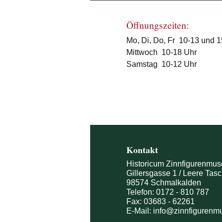
Öffnungszeiten:
Mo, Di, Do, Fr 10-13 und 
Mittwoch 10-18 Uhr
Samstag 10-12 Uhr
Kontakt
Historicum Zinnfigurenmu
Gillersgasse 1 / Leere Tas
98574 Schmalkalden
Telefon:
0172 - 810 787
Fax: 03683 - 62261
E-Mail:
info@zinnfiguren